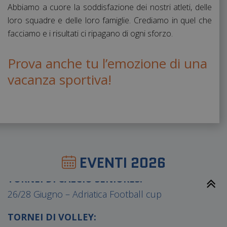
Abbiamo a cuore la soddisfazione dei nostri atleti, delle
loro squadre e delle loro famiglie. Crediamo in quel che
facciamo e i risultati ci ripagano di ogni sforzo.
Prova anche tu l’emozione di una
vacanza sportiva!
TORNEI DI CALCIO GIOVANILE:
03/05 Aprile – Riviera Easter cup
01/03 Maggio – Rivera Trophy Sc
30 Maggio /01 Giugno – Riviera Summer cup
EVENTI 2026
TORNEI DI CALCIO SENIORES:
26/28 Giugno – Adriatica Football cup
TORNEI DI VOLLEY: