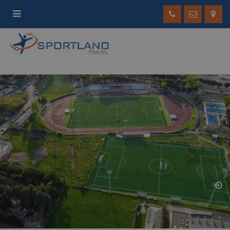
MENU
Home
Chi siamo
Un centro sportivo all’avanguardia
Tornei
Ritiri sportivi
Vacanze Sportive
Eventi e Tornei Aziendali
Tornei di Volley Giovanile
Contattaci