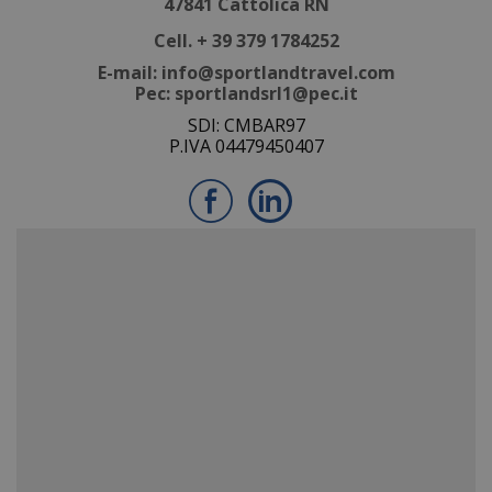
47841 Cattolica RN
Cell.
+ 39 379 1784252
E-mail:
info@sportlandtravel.com
Pec:
sportlandsrl1@pec.it
SDI: CMBAR97
P.IVA 04479450407